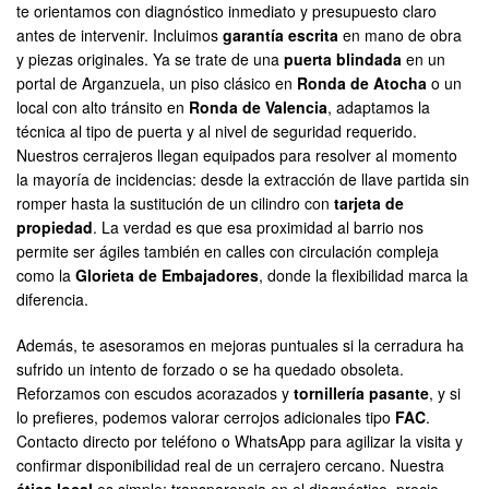
te orientamos con diagnóstico inmediato y presupuesto claro
antes de intervenir. Incluimos
garantía escrita
en mano de obra
y piezas originales. Ya se trate de una
puerta blindada
en un
portal de Arganzuela, un piso clásico en
Ronda de Atocha
o un
local con alto tránsito en
Ronda de Valencia
, adaptamos la
técnica al tipo de puerta y al nivel de seguridad requerido.
Nuestros cerrajeros llegan equipados para resolver al momento
la mayoría de incidencias: desde la extracción de llave partida sin
romper hasta la sustitución de un cilindro con
tarjeta de
propiedad
. La verdad es que esa proximidad al barrio nos
permite ser ágiles también en calles con circulación compleja
como la
Glorieta de Embajadores
, donde la flexibilidad marca la
diferencia.
Además, te asesoramos en mejoras puntuales si la cerradura ha
sufrido un intento de forzado o se ha quedado obsoleta.
Reforzamos con escudos acorazados y
tornillería pasante
, y si
lo prefieres, podemos valorar cerrojos adicionales tipo
FAC
.
Contacto directo por teléfono o WhatsApp para agilizar la visita y
confirmar disponibilidad real de un cerrajero cercano. Nuestra