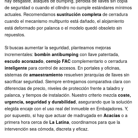
hay desgaste, ataques de bumping, pérdida de llaves sin copia
de seguridad o cuando el cilindro no cumple estándares mínimos
actuales. Recomendamos
sustitución completa
de cerradura
cuando el mecanismo multipunto está dañado, el alojamiento
está deformado por palanca o el modelo quedó obsoleto sin
repuestos.
Si buscas aumentar la seguridad, planteamos mejoras
incrementales:
bombín antibumping
con llave patentada,
escudo acorazado
,
cerrojo FAC
complementario o cerradura
inteligente
para control de accesos. En portales y oficinas,
sistemas de
amaestramiento
resuelven jerarquías de llaves sin
sacrificar seguridad. Siempre entregamos comparativa clara con
diferencias de precio, niveles de protección frente a taladro y
palanca, y tiempos de instalación. Nuestro criterio mezcla
coste,
urgencia, seguridad y durabilidad
, asegurando que la solución
elegida encaje con el uso real del inmueble en Embajadores. Y,
por supuesto, si hay que actuar de madrugada en
Acacias
o a
primera hora cerca de
La Latina
, coordinamos para que la
intervención sea cómoda, discreta y eficaz.