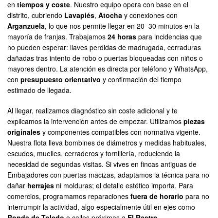
en
tiempos y coste
. Nuestro equipo opera con base en el
distrito, cubriendo
Lavapiés
,
Atocha
y conexiones con
Arganzuela
, lo que nos permite llegar en 20–30 minutos en la
mayoría de franjas. Trabajamos
24 horas
para incidencias que
no pueden esperar: llaves perdidas de madrugada, cerraduras
dañadas tras intento de robo o puertas bloqueadas con niños o
mayores dentro. La atención es directa por teléfono y WhatsApp,
con
presupuesto orientativo
y confirmación del tiempo
estimado de llegada.
Al llegar, realizamos diagnóstico sin coste adicional y te
explicamos la intervención antes de empezar. Utilizamos
piezas
originales
y componentes compatibles con normativa vigente.
Nuestra flota lleva bombines de diámetros y medidas habituales,
escudos, muelles, cerraderos y tornillería, reduciendo la
necesidad de segundas visitas. Si vives en fincas antiguas de
Embajadores con puertas macizas, adaptamos la técnica para no
dañar
herrajes
ni molduras; el detalle estético importa. Para
comercios, programamos reparaciones
fuera de horario
para no
interrumpir la actividad, algo especialmente útil en ejes como
Ronda de Toledo
o calles próximas a
El Rastro
.