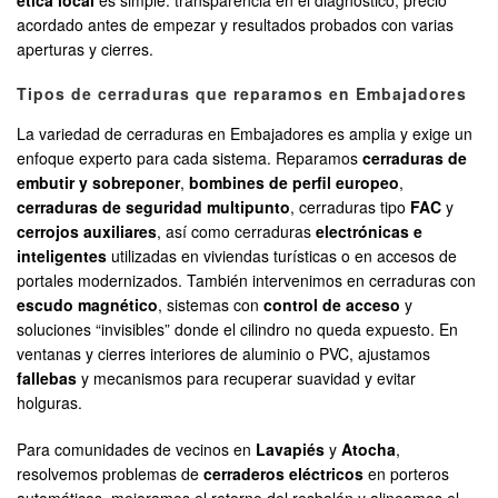
ética local
es simple: transparencia en el diagnóstico, precio
acordado antes de empezar y resultados probados con varias
aperturas y cierres.
Tipos de cerraduras que reparamos en Embajadores
La variedad de cerraduras en Embajadores es amplia y exige un
enfoque experto para cada sistema. Reparamos
cerraduras de
embutir y sobreponer
,
bombines de perfil europeo
,
cerraduras de seguridad multipunto
, cerraduras tipo
FAC
y
cerrojos auxiliares
, así como cerraduras
electrónicas e
inteligentes
utilizadas en viviendas turísticas o en accesos de
portales modernizados. También intervenimos en cerraduras con
escudo magnético
, sistemas con
control de acceso
y
soluciones “invisibles” donde el cilindro no queda expuesto. En
ventanas y cierres interiores de aluminio o PVC, ajustamos
fallebas
y mecanismos para recuperar suavidad y evitar
holguras.
Para comunidades de vecinos en
Lavapiés
y
Atocha
,
resolvemos problemas de
cerraderos eléctricos
en porteros