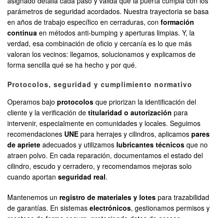
asignado detalla cada paso y valida que la puerta cumpla con los
parámetros de seguridad acordados. Nuestra trayectoria se basa
en años de trabajo específico en cerraduras, con
formación
continua
en métodos anti-bumping y aperturas limpias. Y, la
verdad, esa combinación de oficio y cercanía es lo que más
valoran los vecinos: llegamos, solucionamos y explicamos de
forma sencilla qué se ha hecho y por qué.
Protocolos, seguridad y cumplimiento normativo
Operamos bajo
protocolos
que priorizan la identificación del
cliente y la verificación de
titularidad o autorización
para
intervenir, especialmente en comunidades y locales. Seguimos
recomendaciones
UNE
para herrajes y cilindros, aplicamos
pares
de apriete
adecuados y utilizamos
lubricantes técnicos
que no
atraen polvo. En cada reparación, documentamos el estado del
cilindro, escudo y cerradero, y recomendamos mejoras solo
cuando aportan
seguridad real
.
Mantenemos un
registro de materiales y lotes
para trazabilidad
de garantías. En sistemas
electrónicos
, gestionamos permisos y