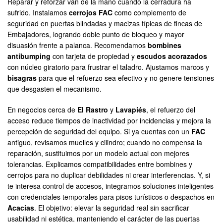
Reparar y reforzar van de la mano cuando la cerradura ha
sufrido. Instalamos
cerrojos FAC
como complemento de
seguridad en puertas blindadas y macizas típicas de fincas de
Embajadores, logrando doble punto de bloqueo y mayor
disuasión frente a palanca. Recomendamos
bombines
antibumping
con tarjeta de propiedad y
escudos acorazados
con núcleo giratorio para frustrar el taladro. Ajustamos marcos y
bisagras
para que el refuerzo sea efectivo y no genere tensiones
que desgasten el mecanismo.
En negocios cerca de
El Rastro
y
Lavapiés
, el refuerzo del
acceso reduce tiempos de inactividad por incidencias y mejora la
percepción de seguridad del equipo. Si ya cuentas con un
FAC
antiguo, revisamos muelles y cilindro; cuando no compensa la
reparación, sustituimos por un modelo actual con mejores
tolerancias. Explicamos compatibilidades entre bombines y
cerrojos para no duplicar debilidades ni crear interferencias. Y, si
te interesa control de accesos, integramos soluciones inteligentes
con credenciales temporales para pisos turísticos o despachos en
Acacias
. El objetivo: elevar la seguridad real sin sacrificar
usabilidad ni estética, manteniendo el carácter de las puertas