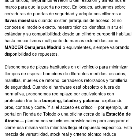
automáticos, mejoramos el retorno del resbalón y alineamos el
marco para que la puerta no roce. En locales, actuamos sobre
cerraduras de puertas de seguridad y adaptamos cilindros a
llaves maestras
cuando existen jerarquías de acceso. Si no
conoces el modelo exacto, nuestro técnico identifica in situ el
estándar y su compatibilidad: desde un cilindro europerfil habitual
hasta mecanismos multipunto de marcas extendidas como
MADCER Cerrajeros Madrid
o equivalentes, siempre valorando
disponibilidad de repuestos.
Disponemos de piezas habituales en el vehículo para minimizar
tiempos de espera: bombines de diferentes medidas, escudos,
manillas, muelles de retorno, cerraderos reforzados y tornillería
de seguridad. Cuando el hardware está obsoleto o fuera de
normativa, proponemos reemplazo por equivalentes con
protección frente a
bumping, taladro y palanca
, explicando
pros, contras y coste. Y si el acceso es crítico —por ejemplo, un
portal en Ronda de Toledo o una oficina cerca de la
Estación de
Atocha
— planteamos soluciones provisionales para asegurar el
cierre esa misma visita mientras llega el repuesto específico. Esta
mezcla de versatilidad, stock real y criterio técnico reduce