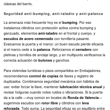
clásicas del barrio.
Seguridad anti-bumping, anti-taladro y anti-palanca
La amenaza más frecuente hoy es el
bumping
. Por eso
instalamos cilindros con protección activa contra bumping y
ganzuado, elementos
anti-taladro
en el frontal y cuerpo, y
escudos de acero cementado
con tornillería pasante.
Evaluamos la puerta y el marco: un buen escudo pierde eficacia
si el marco cede a la
palanca
. Reforzamos el
cerradero
con
pletinas y tornillos de anclaje largo, y en multipunto verificamos la
correcta actuación de
bulones
y ganchos.
Para viviendas turísticas o pisos compartidos en Embajadores,
recomendamos
control de copias
de llaves y registro de
duplicados. Combinamos seguridad mecánica con hábitos de
uso: evitar forzar la llave, mantener
lubricación técnica anual
y
revisar holguras cuando notes ruidos o vibraciones. Si la puerta
da a la calle —muy común en locales de
Ronda de Valencia
—
sugerimos escudos con
rotor libre
y cilindros con
leva
reforzada
. Todo suma. La seguridad eficaz es un equilibrio entre