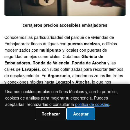
cerrajeros precios accesibles embajadores
Conocemos las particularidades del parque de viviendas de
Embajadores: fincas antiguas con
puertas macizas
, edificios
modernizados con
multipunto
y locales con puertas de
seguridad en ejes comerciales. Cubrimos
Glorieta de
Embajadores
,
Ronda de Valencia
,
Ronda de Atocha
y las
calles de
Lavapiés
, con rutas optimizadas para recortar tiempos
de desplazamiento. En
Arganzuela
, atendemos zonas limítrofes
y conexiones rápidas hacia
Legazpi
y
Atocha
, lo que nos
permite absorber picos de demanda sin disparar los tiempos de
Usamos cookies propias con fines técnicos y, con tu permiso,
espera.
cookies de análisis para mejorar tu experiencia. Puedes
aceptarlas, rechazarlas o consultar la
política de cookies
.
Esta proximidad garantiza
disponibilidad real
y piezas a mano
📲 Llámanos 919930162
para resolver la mayoría de incidencias en una sola visita. Y no
Rechazar
Aceptar
solo llegamos rápido; llegamos con criterio: estudiamos los
patrones del barrio, las horas punta y los eventos que alteran el