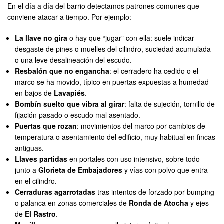
En el día a día del barrio detectamos patrones comunes que
conviene atacar a tiempo. Por ejemplo:
La llave no gira
o hay que “jugar” con ella: suele indicar
desgaste de pines o muelles del cilindro, suciedad acumulada
o una leve desalineación del escudo.
Resbalón que no engancha
: el cerradero ha cedido o el
marco se ha movido, típico en puertas expuestas a humedad
en bajos de
Lavapiés
.
Bombín suelto que vibra al girar
: falta de sujeción, tornillo de
fijación pasado o escudo mal asentado.
Puertas que rozan
: movimientos del marco por cambios de
temperatura o asentamiento del edificio, muy habitual en fincas
antiguas.
Llaves partidas
en portales con uso intensivo, sobre todo
junto a
Glorieta de Embajadores
y vías con polvo que entra
en el cilindro.
Cerraduras agarrotadas
tras intentos de forzado por bumping
o palanca en zonas comerciales de
Ronda de Atocha
y ejes
de
El Rastro
.