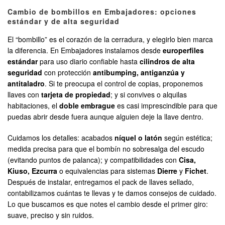
Cambio de bombillos en Embajadores: opciones
estándar y de alta seguridad
El “bombillo” es el corazón de la cerradura, y elegirlo bien marca
la diferencia. En Embajadores instalamos desde
europerfiles
estándar
para uso diario confiable hasta
cilindros de alta
seguridad
con protección
antibumping, antiganzúa y
antitaladro
. Si te preocupa el control de copias, proponemos
llaves con
tarjeta de propiedad
; y si convives o alquilas
habitaciones, el
doble embrague
es casi imprescindible para que
puedas abrir desde fuera aunque alguien deje la llave dentro.
Cuidamos los detalles: acabados
níquel o latón
según estética;
medida precisa para que el bombín no sobresalga del escudo
(evitando puntos de palanca); y compatibilidades con
Cisa,
Kiuso, Ezcurra
o equivalencias para sistemas
Dierre
y
Fichet
.
Después de instalar, entregamos el pack de llaves sellado,
contabilizamos cuántas te llevas y te damos consejos de cuidado.
Lo que buscamos es que notes el cambio desde el primer giro:
suave, preciso y sin ruidos.