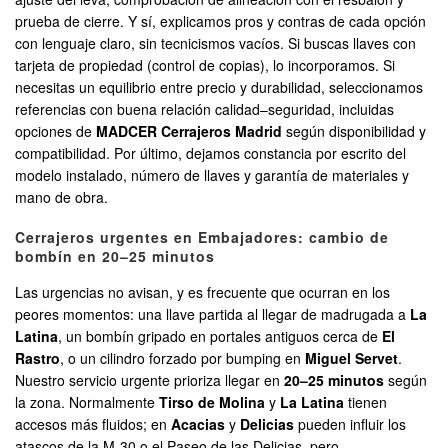
prueba de cierre. Y sí, explicamos pros y contras de cada opción
con lenguaje claro, sin tecnicismos vacíos. Si buscas llaves con
tarjeta de propiedad (control de copias), lo incorporamos. Si
necesitas un equilibrio entre precio y durabilidad, seleccionamos
referencias con buena relación calidad–seguridad, incluidas
opciones de
MADCER Cerrajeros Madrid
según disponibilidad y
compatibilidad. Por último, dejamos constancia por escrito del
modelo instalado, número de llaves y garantía de materiales y
mano de obra.
Cerrajeros urgentes en Embajadores: cambio de
bombín en 20–25 minutos
Las urgencias no avisan, y es frecuente que ocurran en los
peores momentos: una llave partida al llegar de madrugada a
La
Latina
, un bombín gripado en portales antiguos cerca de
El
Rastro
, o un cilindro forzado por bumping en
Miguel Servet
.
Nuestro servicio urgente prioriza llegar en
20–25 minutos
según
la zona. Normalmente
Tirso de Molina
y
La Latina
tienen
accesos más fluidos; en
Acacias
y
Delicias
pueden influir los
atascos de la M-30 o el Paseo de las Delicias, pero