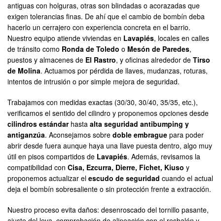
antiguas con holguras, otras son blindadas o acorazadas que
exigen tolerancias finas. De ahí que el cambio de bombín deba
hacerlo un cerrajero con experiencia concreta en el barrio.
Nuestro equipo atiende viviendas en
Lavapiés
, locales en calles
de tránsito como
Ronda de Toledo
o
Mesón de Paredes
,
puestos y almacenes de
El Rastro
, y oficinas alrededor de
Tirso
de Molina
. Actuamos por pérdida de llaves, mudanzas, roturas,
intentos de intrusión o por simple mejora de seguridad.
Trabajamos con medidas exactas (30/30, 30/40, 35/35, etc.),
verificamos el sentido del cilindro y proponemos opciones desde
cilindros estándar
hasta
alta seguridad antibumping y
antiganzúa
. Aconsejamos sobre
doble embrague
para poder
abrir desde fuera aunque haya una llave puesta dentro, algo muy
útil en pisos compartidos de
Lavapiés
. Además, revisamos la
compatibilidad con
Cisa, Ezcurra, Dierre, Fichet, Kiuso
y
proponemos actualizar el
escudo de seguridad
cuando el actual
deja el bombín sobresaliente o sin protección frente a extracción.
Nuestro proceso evita daños: desenroscado del tornillo pasante,
ajuste del leva, comprobación de alineación con el resbalón y