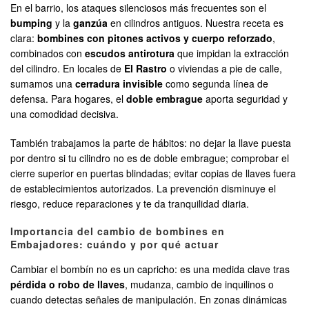
En el barrio, los ataques silenciosos más frecuentes son el
bumping
y la
ganzúa
en cilindros antiguos. Nuestra receta es
clara:
bombines con pitones activos y cuerpo reforzado
,
combinados con
escudos antirotura
que impidan la extracción
del cilindro. En locales de
El Rastro
o viviendas a pie de calle,
sumamos una
cerradura invisible
como segunda línea de
defensa. Para hogares, el
doble embrague
aporta seguridad y
una comodidad decisiva.
También trabajamos la parte de hábitos: no dejar la llave puesta
por dentro si tu cilindro no es de doble embrague; comprobar el
cierre superior en puertas blindadas; evitar copias de llaves fuera
de establecimientos autorizados. La prevención disminuye el
riesgo, reduce reparaciones y te da tranquilidad diaria.
Importancia del cambio de bombines en
Embajadores: cuándo y por qué actuar
Cambiar el bombín no es un capricho: es una medida clave tras
pérdida o robo de llaves
, mudanza, cambio de inquilinos o
cuando detectas señales de manipulación. En zonas dinámicas