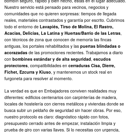
bombín seguro, rápido y bien hecho, estás en el lugar adecuado.
Nuestro servicio está pensado para vecinos, negocios y
comunidades que no quieren sorpresas: tiempos de llegada
reales, materiales contrastados y garantía por escrito. Cubrimos
todo el entorno de
Lavapiés, Tirso de Molina, El Rastro,
Acacias, Delicias, La Latina y Huertas/Barrio de las Letras
,
con técnicos de zona que conocen de memoria las fincas
antiguas, los portales rehabilitados y las
puertas blindadas o
acorazadas
de las promociones recientes. Trabajamos a diario
con
bombines estándar y de alta seguridad
,
escudos
protectores
, compatibilidades en
cerraduras Cisa, Dierre,
Fichet, Ezcurra y Kiuso
, y mantenemos un stock real en
furgoneta para resolver al momento.
La verdad es que en Embajadores conviven realidades muy
diferentes: edificios centenarios con carpinterías de madera,
locales de hostelería con cierres metálicos y viviendas donde se
busca subir un peldaño de seguridad sin hacer obras. Por eso,
nuestro protocolo es claro: diagnóstico rápido con fotos,
presupuesto cerrado antes de empezar, instalación limpia y
prueba de giro con varias llaves. Si lo necesitas con urgencia,