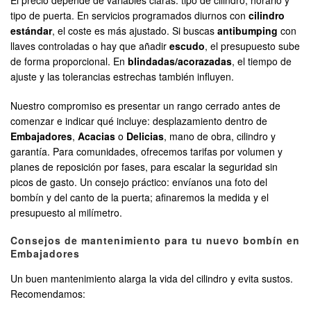
El precio depende de variables claras: tipo de cilindro, horario y
tipo de puerta. En servicios programados diurnos con
cilindro
estándar
, el coste es más ajustado. Si buscas
antibumping
con
llaves controladas o hay que añadir
escudo
, el presupuesto sube
de forma proporcional. En
blindadas/acorazadas
, el tiempo de
ajuste y las tolerancias estrechas también influyen.
Nuestro compromiso es presentar un rango cerrado antes de
comenzar e indicar qué incluye: desplazamiento dentro de
Embajadores
,
Acacias
o
Delicias
, mano de obra, cilindro y
garantía. Para comunidades, ofrecemos tarifas por volumen y
planes de reposición por fases, para escalar la seguridad sin
picos de gasto. Un consejo práctico: envíanos una foto del
bombín y del canto de la puerta; afinaremos la medida y el
presupuesto al milímetro.
Consejos de mantenimiento para tu nuevo bombín en
Embajadores
Un buen mantenimiento alarga la vida del cilindro y evita sustos.
Recomendamos: