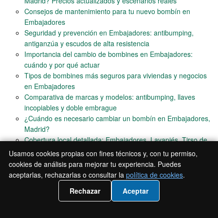
Madrid? Precios actualizados y escenarios reales
Consejos de mantenimiento para tu nuevo bombín en
Embajadores
Seguridad y prevención en Embajadores: antibumping,
antiganzúa y escudos de alta resistencia
Importancia del cambio de bombines en Embajadores:
cuándo y por qué actuar
Tipos de bombines más seguros para viviendas y negocios
en Embajadores
Comparativa de marcas y modelos: antibumping, llaves
incopiables y doble embrague
¿Cuándo es necesario cambiar un bombín en Embajadores,
Madrid?
Cobertura local detallada: Embajadores, Lavapiés, Tirso de
Molina, El Rastro, Acacias y Delicias
Usamos cookies propias con fines técnicos y, con tu permiso,
Cómo trabajamos: proceso, tiempos, materiales y garantía
cookies de análisis para mejorar tu experiencia. Puedes
por escrito
aceptarlas, rechazarlas o consultar la
política de cookies
.
Precios desglosados por escenarios: urgente/no urgente,
📲 Llámanos 919930162
Rechazar
Aceptar
estándar/alta seguridad, blindada/acorazada
Experiencia, casos reales en Embajadores, procesos y
garantías