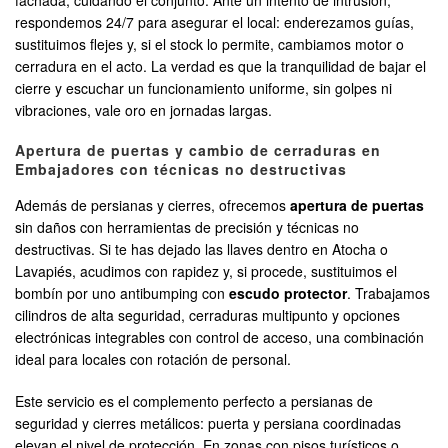
fachada, cuidando el conjunto. Ante un intento de intrusión,
respondemos 24/7 para asegurar el local: enderezamos guías,
sustituimos flejes y, si el stock lo permite, cambiamos motor o
cerradura en el acto. La verdad es que la tranquilidad de bajar el
cierre y escuchar un funcionamiento uniforme, sin golpes ni
vibraciones, vale oro en jornadas largas.
Apertura de puertas y cambio de cerraduras en
Embajadores con técnicas no destructivas
Además de persianas y cierres, ofrecemos
apertura de puertas
sin daños con herramientas de precisión y técnicas no
destructivas. Si te has dejado las llaves dentro en Atocha o
Lavapiés, acudimos con rapidez y, si procede, sustituimos el
bombín por uno antibumping con
escudo protector
. Trabajamos
cilindros de alta seguridad, cerraduras multipunto y opciones
electrónicas integrables con control de acceso, una combinación
ideal para locales con rotación de personal.
Este servicio es el complemento perfecto a persianas de
seguridad y cierres metálicos: puerta y persiana coordinadas
elevan el nivel de protección. En zonas con pisos turísticos o