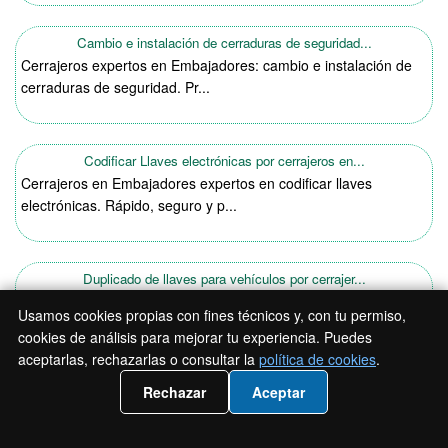
Cambio e instalación de cerraduras de seguridad...
Cerrajeros expertos en Embajadores: cambio e instalación de
cerraduras de seguridad. Pr...
Codificar Llaves electrónicas por cerrajeros en...
Cerrajeros en Embajadores expertos en codificar llaves
electrónicas. Rápido, seguro y p...
Duplicado de llaves para vehículos por cerrajer...
Cerrajeros expertos en Embajadores: duplicado de llaves para
Usamos cookies propias con fines técnicos y, con tu permiso,
vehículos rápido y seguro....
cookies de análisis para mejorar tu experiencia. Puedes
aceptarlas, rechazarlas o consultar la
política de cookies
.
📲 Llámanos 919930162
Rechazar
Aceptar
Duplicado de llaves por cerrajeros en Embajadores
Duplicado de llaves rápido y seguro en Embajadores.
Cerrajeros expertos listos para ayu...