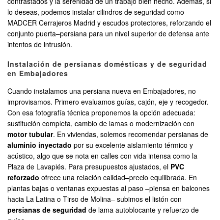
contrastados y la serenidad de un trabajo bien hecho. Además, si
lo deseas, podemos instalar cilindros de seguridad como
MADCER Cerrajeros Madrid y escudos protectores, reforzando el
conjunto puerta–persiana para un nivel superior de defensa ante
intentos de intrusión.
Instalación de persianas domésticas y de seguridad
en Embajadores
Cuando instalamos una persiana nueva en Embajadores, no
improvisamos. Primero evaluamos guías, cajón, eje y recogedor.
Con esa fotografía técnica proponemos la opción adecuada:
sustitución completa, cambio de lamas o modernización con
motor tubular
. En viviendas, solemos recomendar persianas de
aluminio inyectado
por su excelente aislamiento térmico y
acústico, algo que se nota en calles con vida intensa como la
Plaza de Lavapiés. Para presupuestos ajustados, el
PVC
reforzado
ofrece una relación calidad–precio equilibrada. En
plantas bajas o ventanas expuestas al paso –piensa en balcones
hacia La Latina o Tirso de Molina– subimos el listón con
persianas de seguridad
de lama autoblocante y refuerzo de