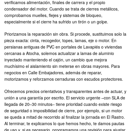
verificamos alimentación, finales de carrera y el propio
condensador del motor. Cuando se trata de cierres metálicos,
comprobamos muelles, flejes y sistemas de bloqueo,
especialmente si el cierre ha sufrido un tirón o un golpe.
Priorizamos la reparación sin obra. Si procede, sustituimos solo la
pieza exacta: cinta, recogedor, topes, lamas, eje o motor. En
persianas antiguas de PVC en portales de Lavapiés o viviendas
cercanas a Atocha, solemos actualizar a lamas de aluminio
inyectado manteniendo el cajón, un cambio que mejora
muchísimo el aislamiento sin meterse en obras mayores. Para
negocios en Calle Embajadores, además de reparar,
motorizamos y reforzamos cerraduras con escudos protectores.
Ofrecemos precios orientativos y transparentes antes de actuar, y
unión a una garantía por escrito. El servicio urgente –con SLA de
llegada de 20–30 minutos– tiene prioridad cuando existe riesgo
de seguridad o imposibilidad de cierre, por ejemplo, si un motor
se queda a mitad de recorrido al finalizar la jornada en El Rastro.
Al terminar, te explicamos lo que hemos hecho, te damos pautas
de uso y, si es necesario, programamos una revisión para ajustar