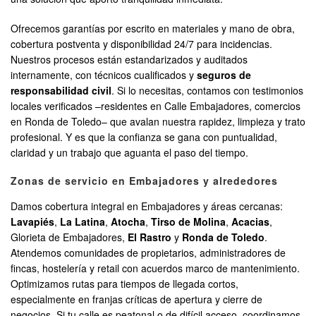
Ofrecemos garantías por escrito en materiales y mano de obra,
cobertura postventa y disponibilidad 24/7 para incidencias.
Nuestros procesos están estandarizados y auditados
internamente, con técnicos cualificados y
seguros de
responsabilidad civil
. Si lo necesitas, contamos con testimonios
locales verificados –residentes en Calle Embajadores, comercios
en Ronda de Toledo– que avalan nuestra rapidez, limpieza y trato
profesional. Y es que la confianza se gana con puntualidad,
claridad y un trabajo que aguanta el paso del tiempo.
Zonas de servicio en Embajadores y alrededores
Damos cobertura integral en Embajadores y áreas cercanas:
Lavapiés
,
La Latina
,
Atocha
,
Tirso de Molina
,
Acacias
,
Glorieta de Embajadores,
El Rastro
y
Ronda de Toledo
.
Atendemos comunidades de propietarios, administradores de
fincas, hostelería y retail con acuerdos marco de mantenimiento.
Optimizamos rutas para tiempos de llegada cortos,
especialmente en franjas críticas de apertura y cierre de
negocios. Si tu calle es peatonal o de difícil acceso, coordinamos