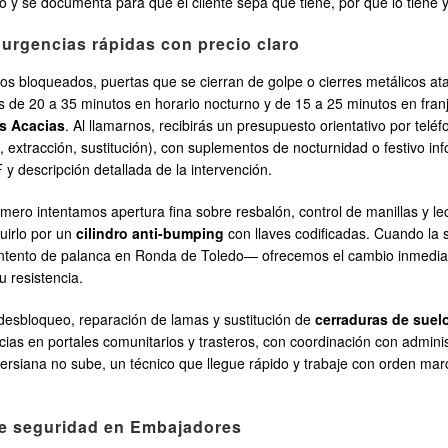
ado y se documenta para que el cliente sepa qué tiene, por qué lo tiene
urgencias rápidas con precio claro
los bloqueados, puertas que se cierran de golpe o cierres metálicos at
 de 20 a 35 minutos en horario nocturno y de 15 a 25 minutos en franj
s Acacias
. Al llamarnos, recibirás un presupuesto orientativo por telé
e, extracción, sustitución), con suplementos de nocturnidad o festivo
 y descripción detallada de la intervención.
mero intentamos apertura fina sobre resbalón, control de manillas y lect
tuirlo por un
cilindro anti-bumping
con llaves codificadas. Cuando l
 intento de palanca en Ronda de Toledo— ofrecemos el cambio inmedia
u resistencia.
 desbloqueo, reparación de lamas y sustitución de
cerraduras de suel
cias en portales comunitarios y trasteros, con coordinación con admini
persiana no sube, un técnico que llegue rápido y trabaje con orden mar
de seguridad en Embajadores