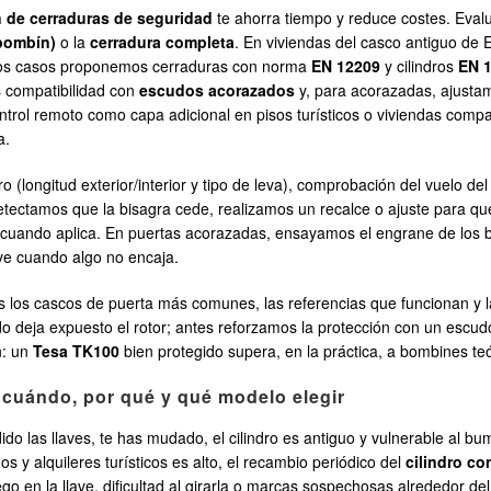
n de cerraduras de seguridad
te ahorra tiempo y reduce costes. Evalu
(bombín)
o la
cerradura completa
. En viviendas del casco antiguo de
stos casos proponemos cerraduras con norma
EN 12209
y cilindros
EN 
s compatibilidad con
escudos acorazados
y, para acorazadas, ajust
trol remoto como capa adicional en pisos turísticos o viviendas comp
a.
o (longitud exterior/interior y tipo de leva), comprobación del vuelo del
 detectamos que la bisagra cede, realizamos un recalce o ajuste para qu
 cuando aplica. En puertas acorazadas, ensayamos el engrane de los b
lave cuando algo no encaja.
 los cascos de puerta más comunes, las referencias que funcionan y l
o deja expuesto el rotor; antes reforzamos la protección con un escudo
n: un
Tesa TK100
bien protegido supera, en la práctica, a bombines te
cuándo, por qué y qué modelo elegir
o las llaves, te has mudado, el cilindro es antiguo y vulnerable al bu
 y alquileres turísticos es alto, el recambio periódico del
cilindro co
go en la llave, dificultad al girarla o marcas sospechosas alrededor de