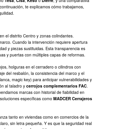
omo
Tesa
,
Cisa
,
Keso
o
Dierre
, y una comparativa
 continuación, te explicamos cómo trabajamos,
uilidad.
n el distrito Centro y zonas colindantes.
 marco. Cuando la intervención requiere apertura
dad y piezas sustituidas. Esta transparencia es
as y puertas con múltiples capas de reformas.
jos, holguras en el cerradero o cilindros con
je del resbalón, la consistencia del marco y el
anca, magic key) para anticipar vulnerabilidades y
ón al taladro y
cerrojos complementarios FAC
.
ndamos marcas con historial de fiabilidad en
 soluciones específicas como
MADCER Cerrajeros
ianza tanto en viviendas como en comercios de la
aro, sin letra pequeña. Y es que la seguridad real