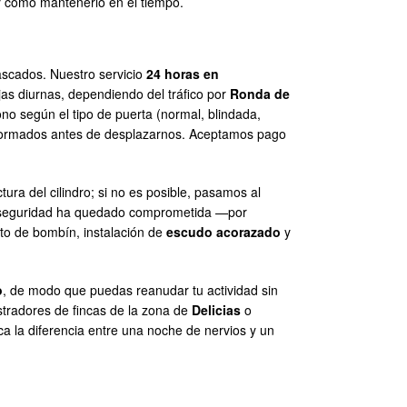
 y cómo mantenerlo en el tiempo.
ascados. Nuestro servicio
24 horas en
as diurnas, dependiendo del tráfico por
Ronda de
fono según el tipo de puerta (normal, blindada,
 informados antes de desplazarnos. Aceptamos pago
ura del cilindro; si no es posible, pasamos al
a seguridad ha quedado comprometida —por
to de bombín, instalación de
escudo acorazado
y
o
, de modo que puedas reanudar tu actividad sin
stradores de fincas de la zona de
Delicias
o
ca la diferencia entre una noche de nervios y un