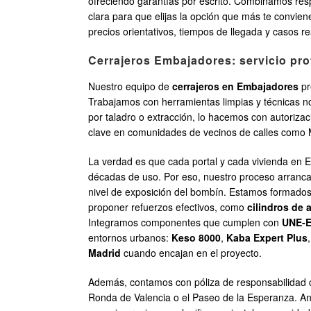
ofreciendo garantías por escrito. Combinamos re
clara para que elijas la opción que más te convie
precios orientativos, tiempos de llegada y casos re
Cerrajeros Embajadores: servicio prof
Nuestro equipo de
cerrajeros en Embajadores
pr
Trabajamos con herramientas limpias y técnicas no
por taladro o extracción, lo hacemos con autorizac
clave en comunidades de vecinos de calles como M
La verdad es que cada portal y cada vivienda en Emb
décadas de uso. Por eso, nuestro proceso arranca c
nivel de exposición del bombín. Estamos formados 
proponer refuerzos efectivos, como
cilindros de 
Integramos componentes que cumplen con
UNE-E
entornos urbanos:
Keso 8000
,
Kaba Expert Plus
Madrid
cuando encajan en el proyecto.
Además, contamos con póliza de responsabilidad ci
Ronda de Valencia o el Paseo de la Esperanza. Ante