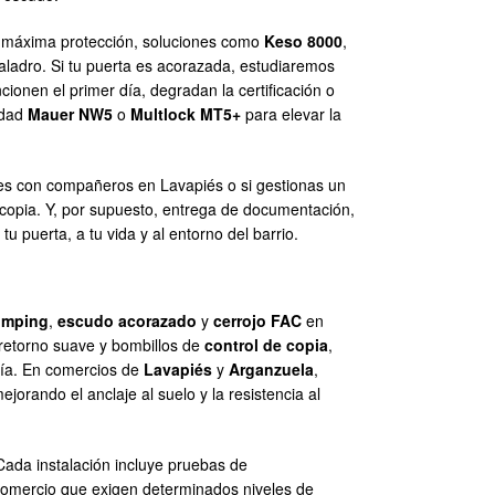
a máxima protección, soluciones como
Keso 8000
,
 taladro. Si tu puerta es acorazada, estudiaremos
ionen el primer día, degradan la certificación o
idad
Mauer NW5
o
Multlock MT5+
para elevar la
es con compañeros en Lavapiés o si gestionas un
e copia. Y, por supuesto, entrega de documentación,
u puerta, a tu vida y al entorno del barrio.
bumping
,
escudo acorazado
y
cerrojo FAC
en
 retorno suave y bombillos de
control de copia
,
ría. En comercios de
Lavapiés
y
Arganzuela
,
rando el anclaje al suelo y la resistencia al
Cada instalación incluye pruebas de
comercio que exigen determinados niveles de