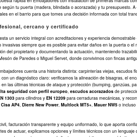
spuesta rápida en Embajadores con instalación de primeras marcas c
ne según tu puerta (madera, blindada o acorazada) y tu presupuesto. A
ales en el barrio para que tomes una decisión informada con total tranq
esional, cercano y certificado
esta un servicio integral con acreditaciones y experiencia demostrable e
 invasivas siempre que es posible para evitar daños en la puerta o el
ión del propietario y documentando la actuación, manteniendo trazabili
esón de Paredes o Miguel Servet, donde convivimos con fincas antigu
ajadores cuenta una historia distinta: carpinterías viejas, escudos flo
on un diagnóstico claro: verificamos la alineación de bisagras, el enca
en las últimas técnicas de ataque y protección (bumping, ganzúas, pal
alta seguridad con perfil europeo
,
escudos acorazados
de protecci
N 1303
para cilindros y
EN 12209
para cerraduras mecánicas, y recome
,
Cisa AP4
,
Dierre New Power
,
Multlock MT5+
,
Mauer NW5
o incluso
vil, facturación transparente y equipo uniformado, lo que aporta conf
s de actuar, explicamos opciones y límites técnicos con un lenguaje cl