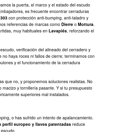
amos la puerta, el marco y el estado del escudo
 Embajadores, es frecuente encontrar cerraduras
1303
con protección anti-bumping, anti-taladro y
amos referencias de marcas como
Dierre
o
Mottura
.
artidas, muy habituales en
Lavapiés
, reforzando el
 escudo, verificación del alineado del cerradero y
e no haya roces ni fallos de cierre; terminamos con
ulones y el funcionamiento de la cerradura
as que no, y proponemos soluciones realistas. No
 macizo y tornillería pasante. Y si tu presupuesto
óricamente superiores mal instalados.
mping, o has sufrido un intento de apalancamiento.
n perfil europeo y llaves patentadas
reduce
l escudo.