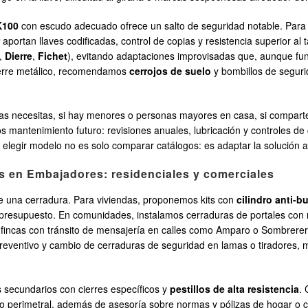
K100
con escudo adecuado ofrece un salto de seguridad notable. Par
aportan llaves codificadas, control de copias y resistencia superior al
,
Dierre
,
Fichet
), evitando adaptaciones improvisadas que, aunque func
cierre metálico, recomendamos
cerrojos de suelo
y bombillos de segur
as necesitas, si hay menores o personas mayores en casa, si compart
os mantenimiento futuro: revisiones anuales, lubricación y controles d
 elegir modelo no es solo comparar catálogos: es adaptar la solución a t
as en Embajadores: residenciales y comerciales
 de una cerradura. Para viviendas, proponemos kits con
cilindro anti-
y presupuesto. En comunidades, instalamos cerraduras de portales con
n fincas con tránsito de mensajería en calles como Amparo o Sombrere
ventivo y cambio de cerraduras de seguridad en lamas o tiradores, mejo
 secundarios con cierres específicos y
pestillos de alta resistencia
. 
do perimetral, además de asesoría sobre normas y pólizas de hogar o 