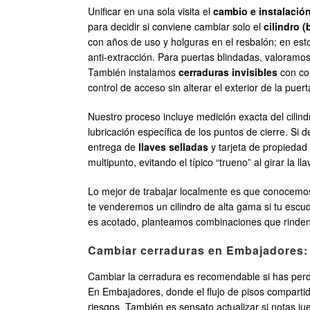
Unificar en una sola visita el
cambio e instalació
para decidir si conviene cambiar solo el
cilindro 
con años de uso y holguras en el resbalón; en e
anti-extracción. Para puertas blindadas, valoramo
También instalamos
cerraduras invisibles
con con
control de acceso sin alterar el exterior de la puert
Nuestro proceso incluye medición exacta del cilindr
lubricación específica de los puntos de cierre. Si
entrega de
llaves selladas
y tarjeta de propiedad
multipunto, evitando el típico “trueno” al girar la l
Lo mejor de trabajar localmente es que conocemos
te venderemos un cilindro de alta gama si tu escud
es acotado, planteamos combinaciones que rinde
Cambiar cerraduras en Embajadores: 
Cambiar la cerradura es recomendable si has perdid
En Embajadores, donde el flujo de pisos compartidos
riesgos. También es sensato actualizar si notas jue